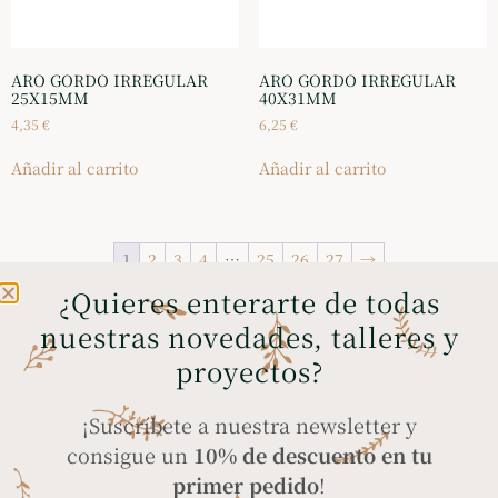
ARO GORDO IRREGULAR
ARO GORDO IRREGULAR
25X15MM
40X31MM
4,35
€
6,25
€
Añadir al carrito
Añadir al carrito
1
2
3
4
…
25
26
27
→
¿Quieres enterarte de todas
nuestras novedades, talleres y
ENVÍOS GRATIS A
COMPRA SEGURA
proyectos?
PENÍNSULA Y BALEARES
a través de tarjeta
en compras superiores
bancaria, Bizum y
¡Suscríbete a nuestra newsletter y
a 35€
PayPal
consigue un
10% de descuento en tu
primer pedido
!