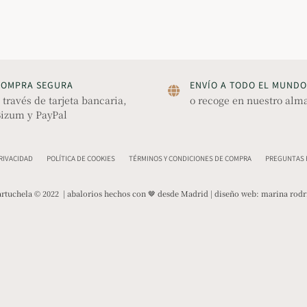
COMPRA SEGURA
ENVÍO A TODO EL MUNDO
 través de tarjeta bancaria,
o recoge en nuestro alm
izum y PayPal
PRIVACIDAD
POLÍTICA DE COOKIES
TÉRMINOS Y CONDICIONES DE COMPRA
PREGUNTAS F
rtuchela © 2022 | abalorios hechos con 🤎 desde Madrid | diseño web:
marina rodr