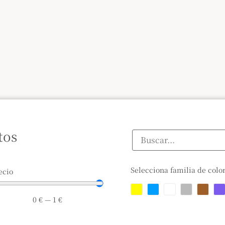
tos
Selecciona familia de colo
ecio
0
€
—
1
€