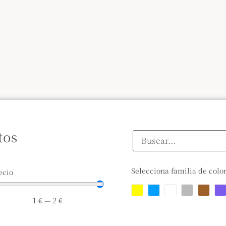
tos
Selecciona familia de colo
ecio
1
€
—
2
€