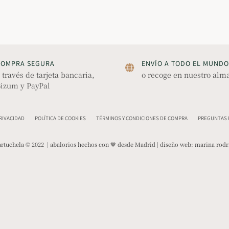
COMPRA SEGURA
ENVÍO A TODO EL MUNDO
 través de tarjeta bancaria,
o recoge en nuestro alm
izum y PayPal
PRIVACIDAD
POLÍTICA DE COOKIES
TÉRMINOS Y CONDICIONES DE COMPRA
PREGUNTAS F
rtuchela © 2022 | abalorios hechos con 🤎 desde Madrid | diseño web:
marina rodr