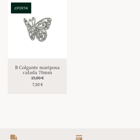
¡OFERTA!
B Colgante mariposa
calada 70mm
15,00
€
7,50
€