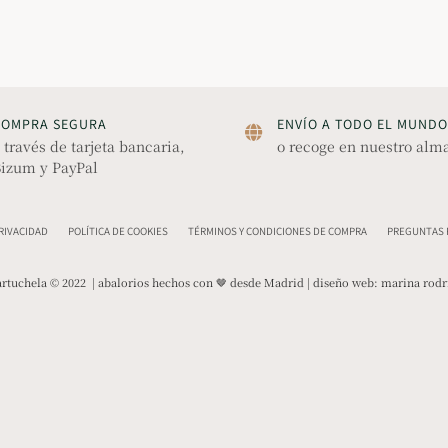
COMPRA SEGURA
ENVÍO A TODO EL MUNDO
 través de tarjeta bancaria,
o recoge en nuestro alm
izum y PayPal
PRIVACIDAD
POLÍTICA DE COOKIES
TÉRMINOS Y CONDICIONES DE COMPRA
PREGUNTAS F
rtuchela © 2022 | abalorios hechos con 🤎 desde Madrid | diseño web:
marina rodr