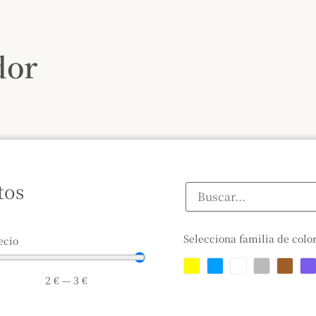
dor
tos
Selecciona familia de colo
ecio
2
€
—
3
€