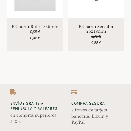
B Charm Rulo 13x5mm
B Charm Secador
26x18mm
0,95
€
1,75
€
0,48
€
0,88
€
ENVÍOS GRATIS A
COMPRA SEGURA
PENÍNSULA Y BALEARES
a través de tarjeta
en compras superiores
bancaria, Bizum y
a 35€
PayPal