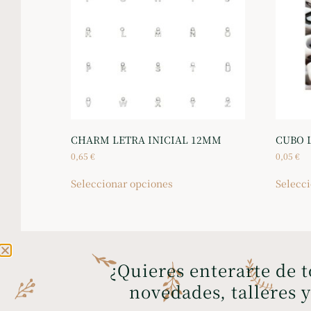
CHARM LETRA INICIAL 12MM
CUBO 
0,65
€
0,05
€
Seleccionar opciones
Selecc
¿Quieres enterarte de 
ENVÍOS GRATIS A PENÍNSULA Y
novedades, talleres 
BALEARES
a
en compras superiores a 35€
B