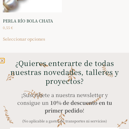
PERLA RÍO BOLA CHATA
0,55
€
Seleccionar opciones
¿Quieres enterarte de todas
nuestras novedades, talleres y
ENVÍOS GRATIS A
COMPRA SEGURA
proyectos?
PENÍNSULA Y BALEARES
a través de tarjeta
en compras superiores
bancaria, Bizum y
¡Suscríbete a nuestra newsletter y
a 35€
PayPal
consigue un
10% de descuento en tu
primer pedido
!
(No aplicable a gastos de transportes ni servicios)
ENVÍO A TODO EL
PRODUCTOS