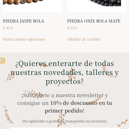
PIEDRA JASPE BOLA
PIEDRA ONIX BOLA MATE
0,45
€
0,35
€
Seleccionar opciones
Añadir al carrito
¿Quieres enterarte de todas
nuestras novedades, talleres y
ENVÍOS GRATIS A
COMPRA SEGURA
proyectos?
PENÍNSULA Y BALEARES
a través de tarjeta
en compras superiores
bancaria, Bizum y
¡Suscríbete a nuestra newsletter y
a 35€
PayPal
consigue un
10% de descuento en tu
primer pedido
!
(No aplicable a gastos de transportes ni servicios)
ENVÍO A TODO EL
PRODUCTOS