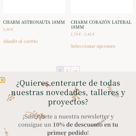
CHARM ASTRONAUTA 18MM
CHARM CORAZÓN LATERAL
18MM
1,50
€
1,70
€
-
2,45
€
Añadir al carrito
Seleccionar opciones
1
2
→
¿Quieres enterarte de todas
nuestras novedades, talleres y
ENVÍOS GRATIS A
COMPRA SEGURA
proyectos?
PENÍNSULA Y BALEARES
a través de tarjeta
en compras superiores
bancaria, Bizum y
¡Suscríbete a nuestra newsletter y
a 35€
PayPal
consigue un
10% de descuento en tu
primer pedido
!