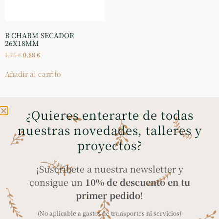
B CHARM SECADOR
26X18MM
1,75
€
0,88
€
Añadir al carrito
¿Quieres enterarte de todas
nuestras novedades, talleres y
ENVÍOS GRATIS A
COMPRA SEGURA
proyectos?
PENÍNSULA Y BALEARES
a través de tarjeta
en compras superiores
bancaria, Bizum y
¡Suscríbete a nuestra newsletter y
a 35€
PayPal
consigue un
10% de descuento en tu
primer pedido
!
(No aplicable a gastos de transportes ni servicios)
ENVÍO A TODO EL
PRODUCTOS