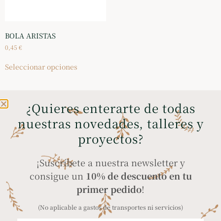
BOLA ARISTAS
0,45
€
Seleccionar opciones
¿Quieres enterarte de todas
nuestras novedades, talleres y
ENVÍOS GRATIS A
COMPRA SEGURA
proyectos?
PENÍNSULA Y BALEARES
a través de tarjeta
en compras superiores
bancaria, Bizum y
¡Suscríbete a nuestra newsletter y
a 35€
PayPal
consigue un
10% de descuento en tu
primer pedido
!
(No aplicable a gastos de transportes ni servicios)
ENVÍO A TODO EL
PRODUCTOS