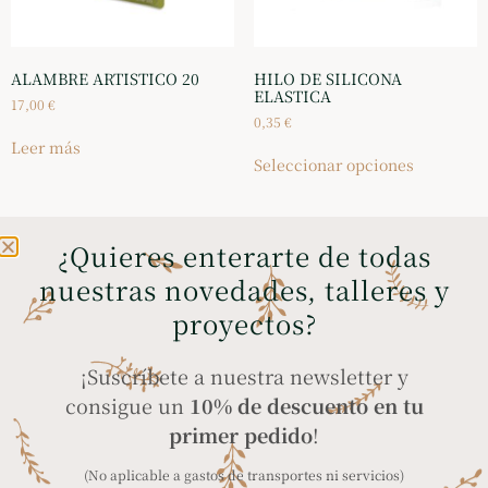
ALAMBRE ARTISTICO 20
HILO DE SILICONA
ELASTICA
17,00
€
0,35
€
Leer más
Seleccionar opciones
¿Quieres enterarte de todas
nuestras novedades, talleres y
ENVÍOS GRATIS A
COMPRA SEGURA
proyectos?
PENÍNSULA Y BALEARES
a través de tarjeta
en compras superiores
bancaria, Bizum y
¡Suscríbete a nuestra newsletter y
a 35€
PayPal
consigue un
10% de descuento en tu
primer pedido
!
(No aplicable a gastos de transportes ni servicios)
ENVÍO A TODO EL
PRODUCTOS