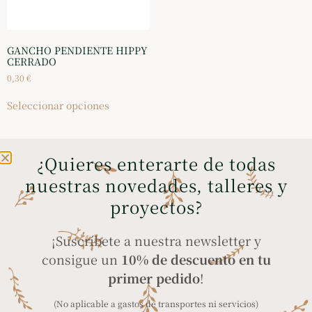
GANCHO PENDIENTE HIPPY
CERRADO
0,30
€
Seleccionar opciones
¿Quieres enterarte de todas
nuestras novedades, talleres y
ENVÍOS GRATIS A
COMPRA SEGURA
proyectos?
PENÍNSULA Y BALEARES
a través de tarjeta
en compras superiores
bancaria, Bizum y
¡Suscríbete a nuestra newsletter y
a 35€
PayPal
consigue un
10% de descuento en tu
primer pedido
!
(No aplicable a gastos de transportes ni servicios)
ENVÍO A TODO EL
PRODUCTOS