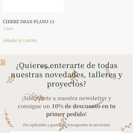
CIERRE IMAN PLANO 13
7,50
€
Añadir al carrito
¿Quieres enterarte de todas
nuestras novedades, talleres y
ENVÍOS GRATIS A
COMPRA SEGURA
proyectos?
PENÍNSULA Y BALEARES
a través de tarjeta
en compras superiores
bancaria, Bizum y
¡Suscríbete a nuestra newsletter y
a 35€
PayPal
consigue un
10% de descuento en tu
primer pedido
!
(No aplicable a gastos de transportes ni servicios)
ENVÍO A TODO EL
PRODUCTOS