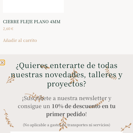
CIERRE FLEJE PLANO 4MM
2,60
€
Añadir al carrito
¿Quieres enterarte de todas
nuestras novedades, talleres y
ENVÍOS GRATIS A
COMPRA SEGURA
proyectos?
PENÍNSULA Y BALEARES
a través de tarjeta
en compras superiores
bancaria, Bizum y
¡Suscríbete a nuestra newsletter y
a 35€
PayPal
consigue un
10% de descuento en tu
primer pedido
!
(No aplicable a gastos de transportes ni servicios)
ENVÍO A TODO EL
PRODUCTOS