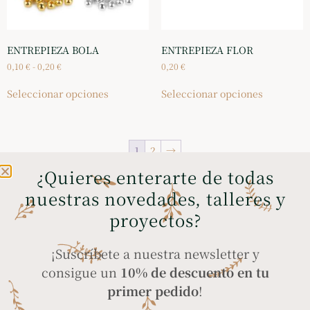
ENTREPIEZA BOLA
ENTREPIEZA FLOR
0,10
€
-
0,20
€
0,20
€
Seleccionar opciones
Seleccionar opciones
1
2
→
¿Quieres enterarte de todas
nuestras novedades, talleres y
ENVÍOS GRATIS A
COMPRA SEGURA
proyectos?
PENÍNSULA Y BALEARES
a través de tarjeta
en compras superiores
bancaria, Bizum y
¡Suscríbete a nuestra newsletter y
a 35€
PayPal
consigue un
10% de descuento en tu
primer pedido
!