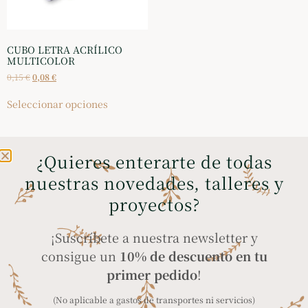
CUBO LETRA ACRÍLICO
MULTICOLOR
0,15
€
0,08
€
Seleccionar opciones
¿Quieres enterarte de todas
nuestras novedades, talleres y
ENVÍOS GRATIS A
COMPRA SEGURA
proyectos?
PENÍNSULA Y BALEARES
a través de tarjeta
en compras superiores
bancaria, Bizum y
¡Suscríbete a nuestra newsletter y
a 35€
PayPal
consigue un
10% de descuento en tu
primer pedido
!
(No aplicable a gastos de transportes ni servicios)
ENVÍO A TODO EL
PRODUCTOS