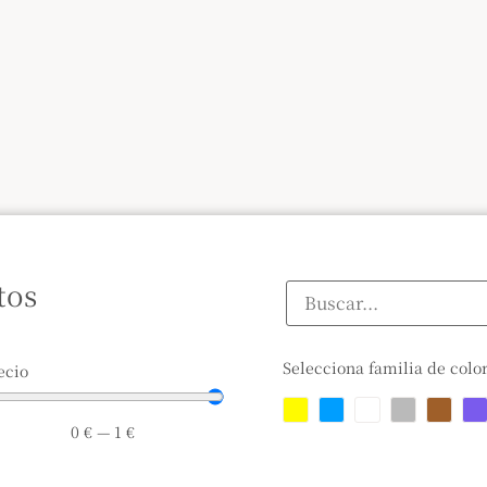
tos
Selecciona familia de colo
ecio
0
€
—
1
€