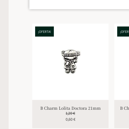
¡OFERTA!
¡OFER
B Charm Lolita Doctora 21mm
B C
1,20
€
0,60
€