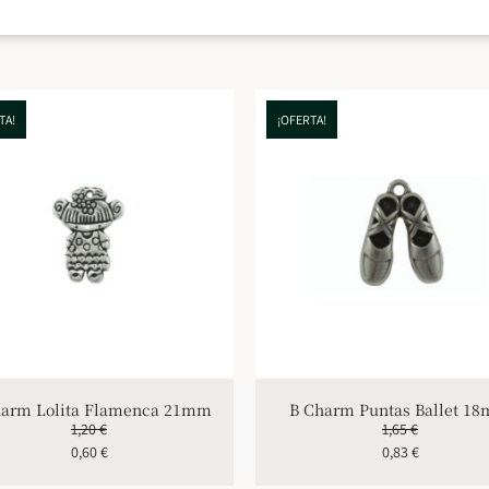
TA!
¡OFERTA!
harm Lolita Flamenca 21mm
B Charm Puntas Ballet 1
1,20
€
1,65
€
0,60
€
0,83
€