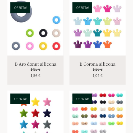
¡OFERTA!
¡OFERTA!
B Aro donut silicona
B Corona silicona
1,95
€
1,30
€
1,56
€
1,04
€
¡OFERTA!
¡OFERTA!