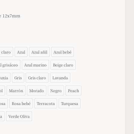
de 12x7mm
 claro
Azul
Azul añil
Azul bebé
l grisáceo
Azul marino
Beige claro
uxia
Gris
Gris claro
Lavanda
ol
Marrón
Morado
Negro
Peach
osa
Rosa bebé
Terracota
Turquesa
a
Verde Oliva