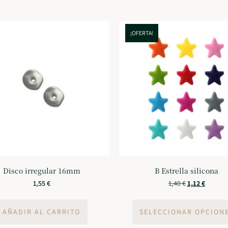
¡OFERTA!
Disco irregular 16mm
B Estrella silicona
1,55
€
1,40
€
1,12
€
AÑADIR AL CARRITO
SELECCIONAR OPCION