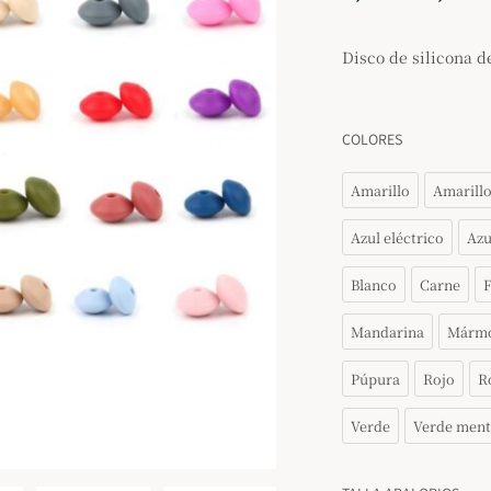
Disco de silicona 
COLORES
Amarillo
Amarillo
Azul eléctrico
Azu
Blanco
Carne
F
Mandarina
Márm
Púpura
Rojo
R
Verde
Verde ment