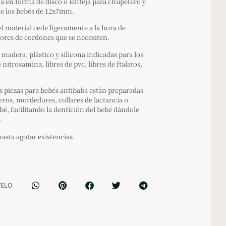
na en forma de disco o lenteja para chupetero y
 de los bebés de 12x7mm.
 el material cede ligeramente a la hora de
sores de cordones que se necesiten.
 madera, plástico y silicona indicadas para los
 nitrosamina, libres de pvc, libres de ftalatos,
s piezas para bebés antibaba están preparadas
ros, mordedores, collares de lactancia o
ebé, facilitando la dentición del bebé dándole
.
hasta agotar existencias.
TELO