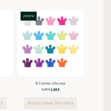
¡OFERTA!
B Corona silicona
1,30
€
1,04
€
ES
SELECCIONAR OPCIONES