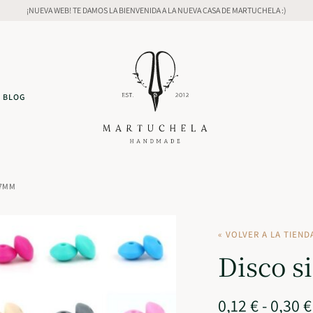
¡NUEVA WEB! TE DAMOS LA BIENVENIDA A LA NUEVA CASA DE MARTUCHELA :)
BLOG
X7MM
« VOLVER A LA TIEND
Disco s
0,12
€
-
0,30
€