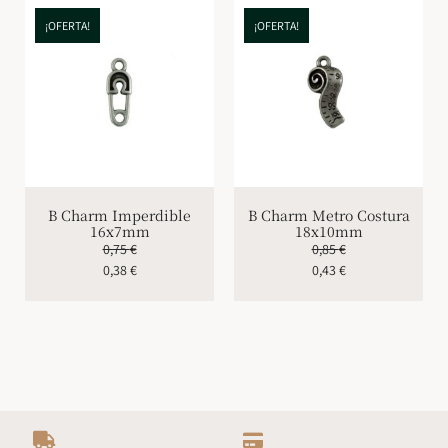
¡OFERTA!
¡OFERTA!
B Charm Imperdible
B Charm Metro Costura
16x7mm
18x10mm
0,75
€
0,85
€
0,38
€
0,43
€