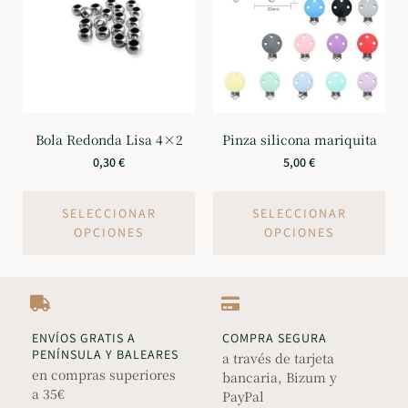
Bola Redonda Lisa 4×2
Pinza silicona mariquita
0,30
€
5,00
€
SELECCIONAR
SELECCIONAR
OPCIONES
OPCIONES
ENVÍOS GRATIS A
COMPRA SEGURA
PENÍNSULA Y BALEARES
a través de tarjeta
en compras superiores
bancaria, Bizum y
a 35€
PayPal