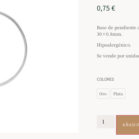
0,75
€
Base de pendiente a
30×0.8mm.
Hipoalergénico.
Se vende por unida
COLORES
Oro
Plata
AÑADI