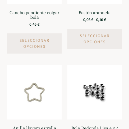
Gancho pendiente colgar
Bastón arandela
bola
0,06
€
-
0,10
€
0,45
€
SELECCIONAR
SELECCIONAR
OPCIONES
OPCIONES
Anilla llavero estrella
Bola Redonda Lisa 4×2