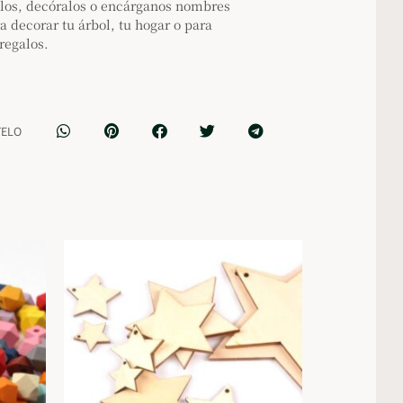
alos, decóralos o encárganos nombres
a decorar tu árbol, tu hogar o para
regalos.
TELO