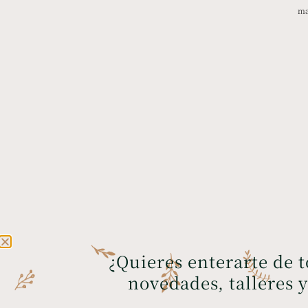
ma
¿Quieres enterarte de 
novedades, talleres 