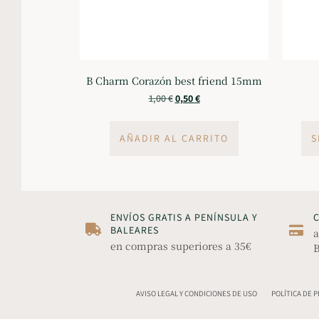
B Charm Corazón best friend 15mm
1,00
€
0,50
€
AÑADIR AL CARRITO
S
ENVÍOS GRATIS A PENÍNSULA Y
BALEARES
a
en compras superiores a 35€
B
AVISO LEGAL Y CONDICIONES DE USO
POLÍTICA DE 