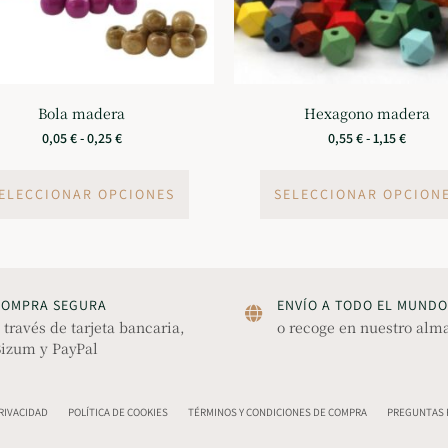
Bola madera
Hexagono madera
0,05
€
-
0,25
€
0,55
€
-
1,15
€
ELECCIONAR OPCIONES
SELECCIONAR OPCION
COMPRA SEGURA
ENVÍO A TODO EL MUNDO
 través de tarjeta bancaria,
o recoge en nuestro alm
izum y PayPal
PRIVACIDAD
POLÍTICA DE COOKIES
TÉRMINOS Y CONDICIONES DE COMPRA
PREGUNTAS F