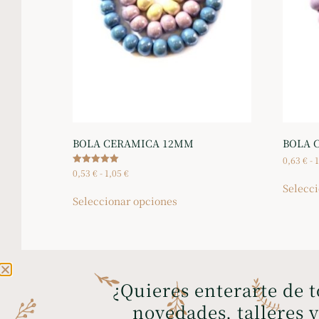
BOLA CERAMICA 12MM
BOLA 
0,63
€
-
0,53
€
-
1,05
€
Valorado
con
Selecc
5.00
de 5
Seleccionar opciones
¿Quieres enterarte de 
ENVÍOS GRATIS A PENÍNSULA Y
novedades, talleres 
BALEARES
a