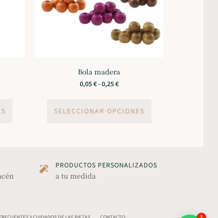
Bola madera
0,05
€
-
0,25
€
ES
SELECCIONAR OPCIONES
PRODUCTOS PERSONALIZADOS
acén
a tu medida
RECUENTES Y CUIDADOS DE LAS PIEZAS
CONTACTO
1