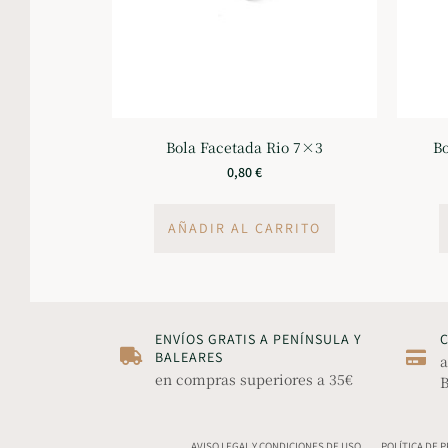
Bola Facetada Rio 7×3
Bo
0,80
€
AÑADIR AL CARRITO
ENVÍOS GRATIS A PENÍNSULA Y
BALEARES
a
en compras superiores a 35€
B
AVISO LEGAL Y CONDICIONES DE USO
POLÍTICA DE 