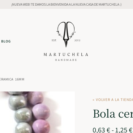
¡NUEVA WEB! TE DAMOS LA BIENVENIDA A LA NUEVA CASA DE MARTUCHELA :)
BLOG
ERAMICA 16MM
« VOLVER A LA TIEND
Bola c
0,63
€
-
1,25
€