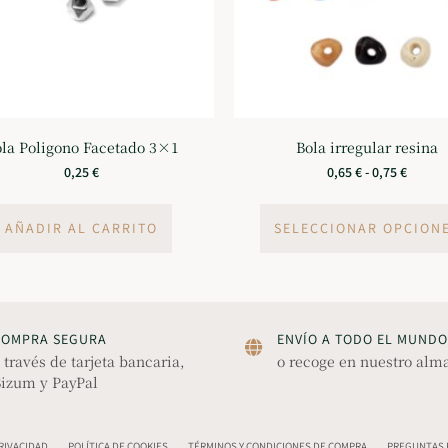
la Poligono Facetado 3×1
Bola irregular resina
0,25
€
0,65
€
-
0,75
€
AÑADIR AL CARRITO
SELECCIONAR OPCION
COMPRA SEGURA
ENVÍO A TODO EL MUNDO
 través de tarjeta bancaria,
o recoge en nuestro alm
izum y PayPal
PRIVACIDAD
POLÍTICA DE COOKIES
TÉRMINOS Y CONDICIONES DE COMPRA
PREGUNTAS F