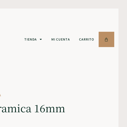
TIENDA
MI CUENTA
CARRITO
A
eramica 16mm