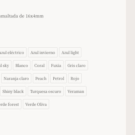
esmaltada de 16x4mm
Azul eléctrico
Azul invierno
Azul light
l sky
Blanco
Coral
Fuxia
Gris claro
Naranja claro
Peach
Petrol
Rojo
Shiny black
Turquesa oscuro
Veraman
rde forest
Verde Oliva