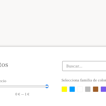
tos
Selecciona familia de colo
ecio
0
€
—
1
€