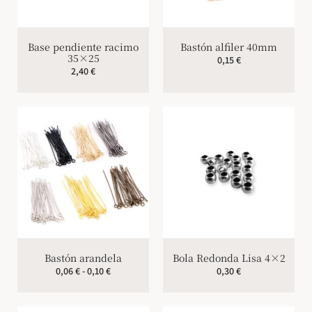
Base pendiente racimo
Bastón alfiler 40mm
35×25
0,15
€
2,40
€
Bastón arandela
Bola Redonda Lisa 4×2
0,06
€
-
0,10
€
0,30
€