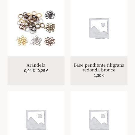
Arandela
Base pendiente filigrana
redonda bronce
0,04
€
-
0,25
€
1,30
€