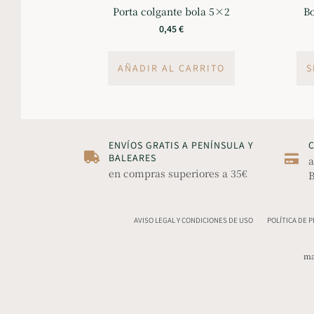
Porta colgante bola 5×2
Bo
0,45
€
AÑADIR AL CARRITO
S
ENVÍOS GRATIS A PENÍNSULA Y
BALEARES
a
en compras superiores a 35€
B
AVISO LEGAL Y CONDICIONES DE USO
POLÍTICA DE 
ma