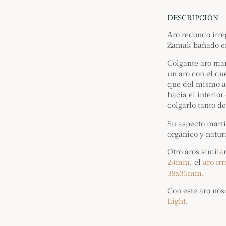
DESCRIPCIÓN
Aro redondo irr
Zamak bañado en
Colgante aro mar
un aro con el qu
que del mismo a
hacia el interio
colgarlo tanto d
Su aspecto marti
orgánico y natur
Otro aros simila
24mm
, el
aro ir
38x35mm
.
Con este aro nos
Light
.