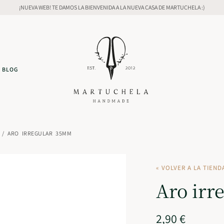
¡NUEVA WEB! TE DAMOS LA BIENVENIDA A LA NUEVA CASA DE MARTUCHELA :)
BLOG
/ ARO IRREGULAR 35MM
« VOLVER A LA TIEND
Aro irr
2,90
€