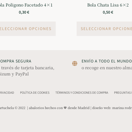
la Poligono Facetado 4×1
Bola Chata Lisa 6×2
0,30
€
0,50
€
ELECCIONAR OPCIONES
SELECCIONAR OPCION
COMPRA SEGURA
ENVÍO A TODO EL MUNDO
 través de tarjeta bancaria,
o recoge en nuestro alm
izum y PayPal
PRIVACIDAD
POLÍTICA DE COOKIES
TÉRMINOS Y CONDICIONES DE COMPRA
PREGUNTAS F
rtuchela © 2022 | abalorios hechos con 🤎 desde Madrid | diseño web:
marina rodr