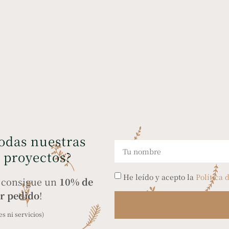
todas nuestras
y proyectos?
He leído y acepto la
Política 
y consigue un
10% de
r pedido
!
s ni servicios)