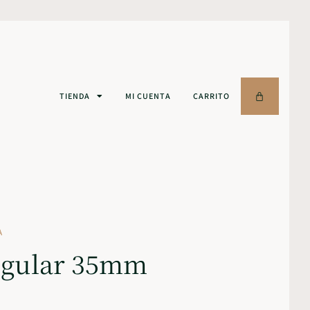
TIENDA
MI CUENTA
CARRITO
A
egular 35mm