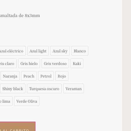
esmaltada de 8x3mm
Azul eléctrico
Azul light
Azul sky
Blanco
ris claro
Gris hielo
Gris verdoso
Kaki
Naranja
Peach
Petrol
Rojo
Shiny black
Turquesa oscuro
Veraman
e lima
Verde Oliva
R AL CARRITO