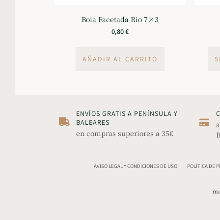
Bola Facetada Rio 7×3
0,80
€
AÑADIR AL CARRITO
S
ENVÍOS GRATIS A PENÍNSULA Y
BALEARES
a
en compras superiores a 35€
B
AVISO LEGAL Y CONDICIONES DE USO
POLÍTICA DE 
ma