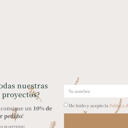
todas nuestras
y proyectos?
He leído y acepto la
Política 
y consigue un
10% de
r pedido
!
s ni servicios)