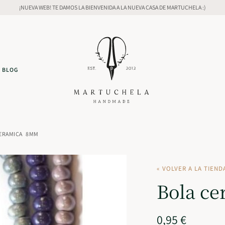
¡NUEVA WEB! TE DAMOS LA BIENVENIDA A LA NUEVA CASA DE MARTUCHELA :)
BLOG
ERAMICA 8MM
« VOLVER A LA TIEND
Bola c
0,95
€