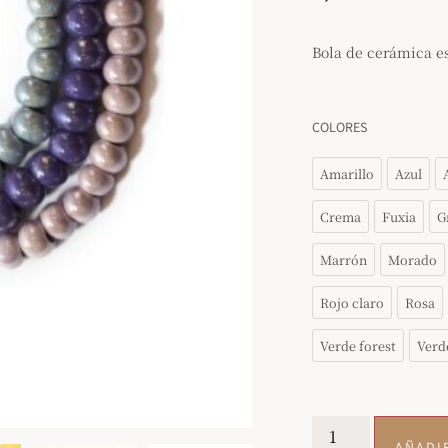
Bola de cerámica 
COLORES
Amarillo
Azul
Crema
Fuxia
G
Marrón
Morado
Rojo claro
Rosa
Verde forest
Verd
AÑADI