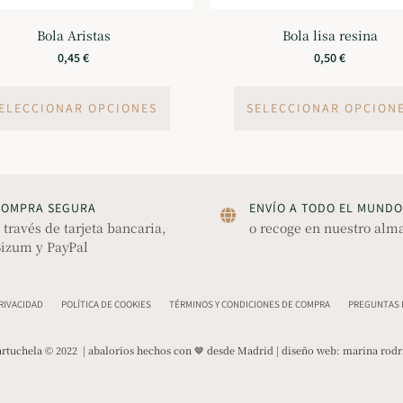
Bola Aristas
Bola lisa resina
0,45
€
0,50
€
ELECCIONAR OPCIONES
SELECCIONAR OPCION
COMPRA SEGURA
ENVÍO A TODO EL MUNDO
 través de tarjeta bancaria,
o recoge en nuestro alm
izum y PayPal
PRIVACIDAD
POLÍTICA DE COOKIES
TÉRMINOS Y CONDICIONES DE COMPRA
PREGUNTAS F
rtuchela © 2022 | abalorios hechos con 🤎 desde Madrid | diseño web:
marina rodr