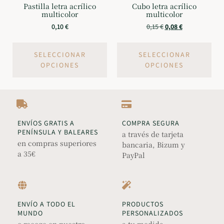
Pastilla letra acrílico
Cubo letra acrílico
multicolor
multicolor
0,10
€
0,15
€
0,08
€
SELECCIONAR
SELECCIONAR
OPCIONES
OPCIONES
ENVÍOS GRATIS A
COMPRA SEGURA
PENÍNSULA Y BALEARES
a través de tarjeta
en compras superiores
bancaria, Bizum y
a 35€
PayPal
ENVÍO A TODO EL
PRODUCTOS
MUNDO
PERSONALIZADOS
o recoge en nuestro
a tu medida