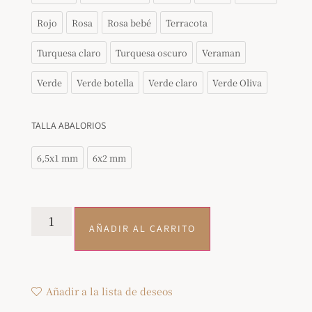
Rojo
Rosa
Rosa bebé
Terracota
Turquesa claro
Turquesa oscuro
Veraman
Verde
Verde botella
Verde claro
Verde Oliva
TALLA ABALORIOS
6,5x1 mm
6x2 mm
AÑADIR AL CARRITO
Añadir a la lista de deseos