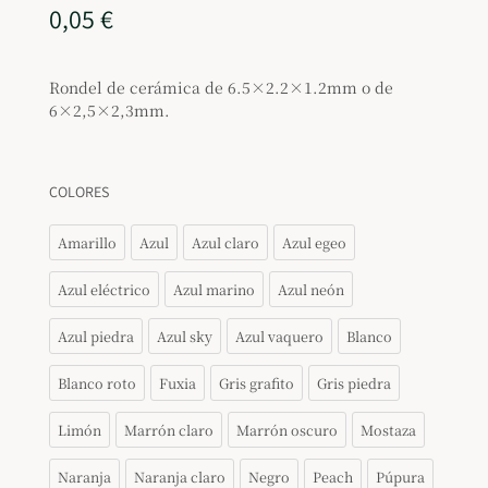
0,05
€
Rondel de cerámica de 6.5×2.2×1.2mm o de
6×2,5×2,3mm.
COLORES
Amarillo
Azul
Azul claro
Azul egeo
Azul eléctrico
Azul marino
Azul neón
Azul piedra
Azul sky
Azul vaquero
Blanco
Blanco roto
Fuxia
Gris grafito
Gris piedra
Limón
Marrón claro
Marrón oscuro
Mostaza
Naranja
Naranja claro
Negro
Peach
Púpura